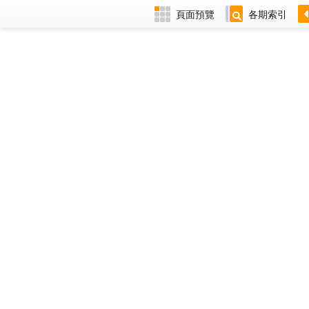
頁面預覽
各期索引