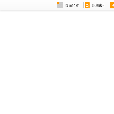
頁面預覽
各期索引