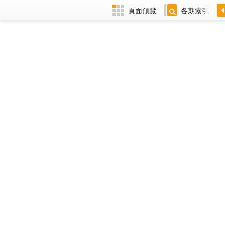
頁面預覽
各期索引