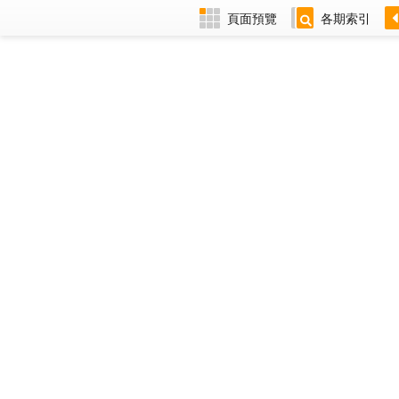
頁面預覽
各期索引