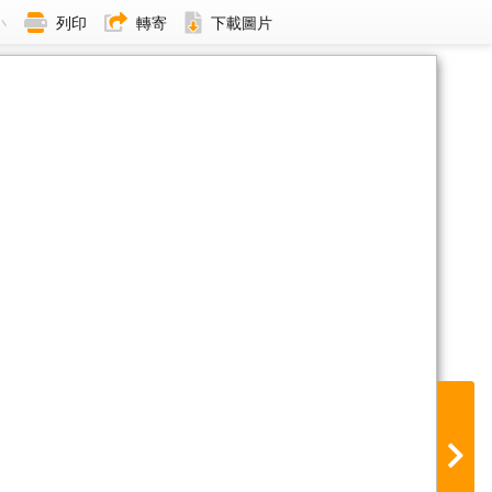
小
列印
轉寄
下載圖片