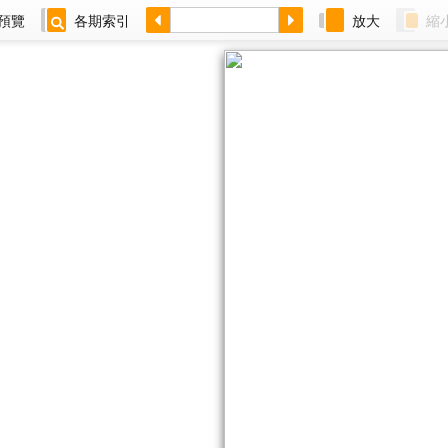
預覽
各期索引
放大
縮