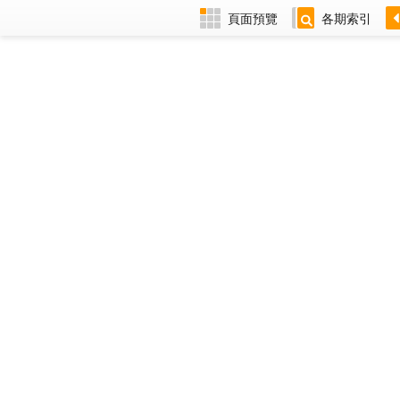
頁面預覽
各期索引