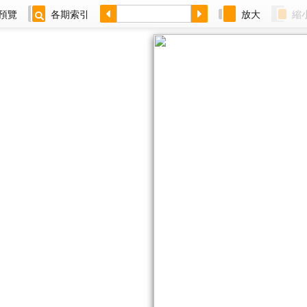
預覽
各期索引
放大
縮