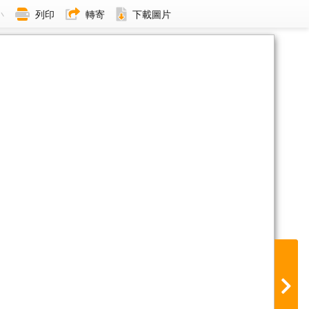
小
列印
轉寄
下載圖片