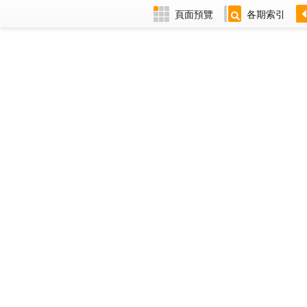
頁面預覽
各期索引