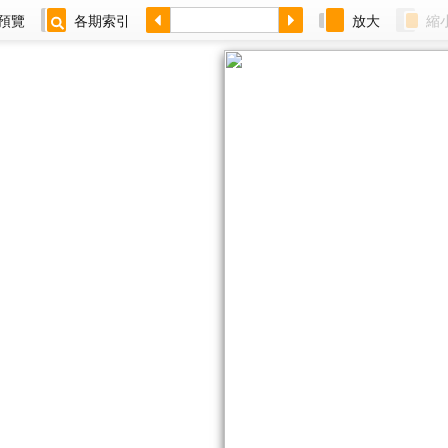
預覽
各期索引
放大
縮