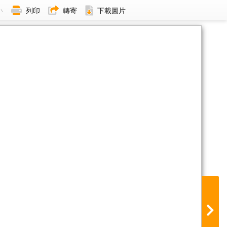
小
列印
轉寄
下載圖片