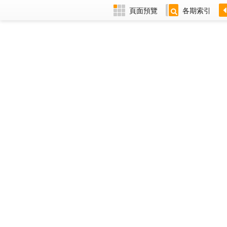
頁面預覽
各期索引