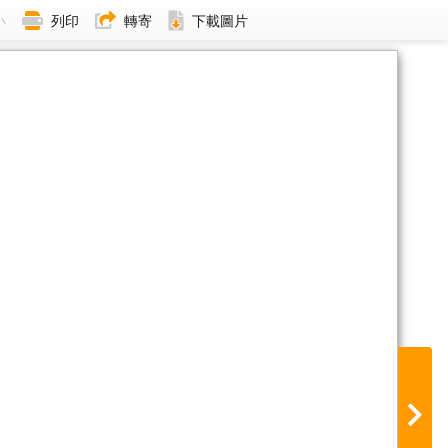
小
列印
轉寄
下載圖片