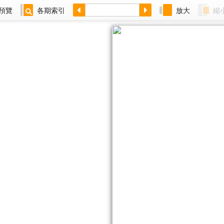
預覽
各期索引
放大
縮