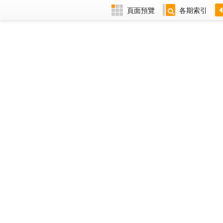
頁面預覽
各期索引