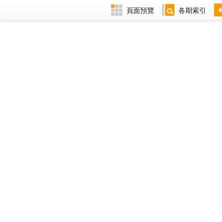
頁面預覽
各期索引