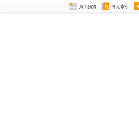
頁面預覽
各期索引