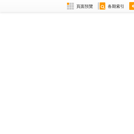
頁面預覽
各期索引