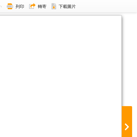
小
列印
轉寄
下載圖片