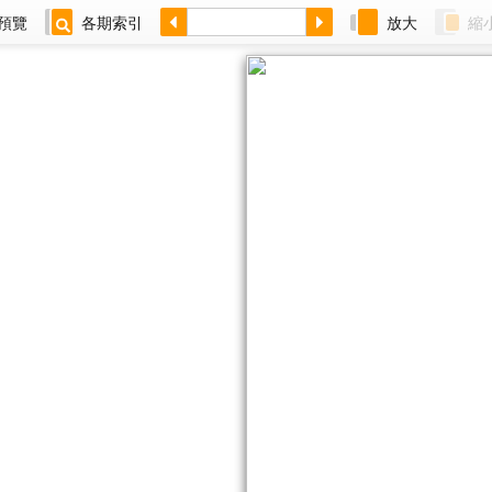
預覽
各期索引
放大
縮