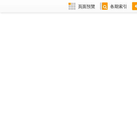
頁面預覽
各期索引