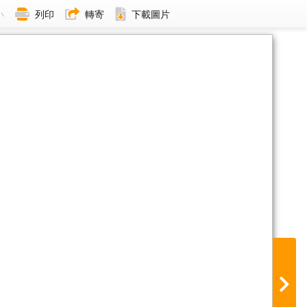
小
列印
轉寄
下載圖片