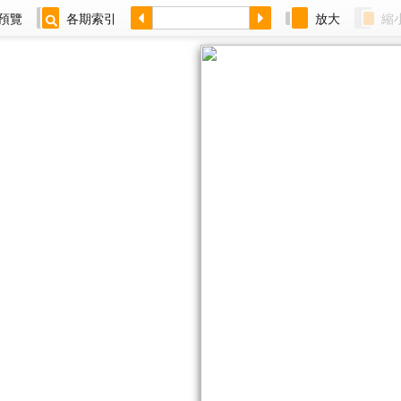
預覽
各期索引
放大
縮