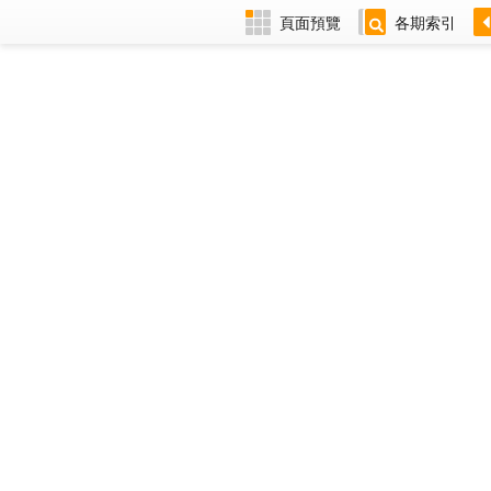
頁面預覽
各期索引