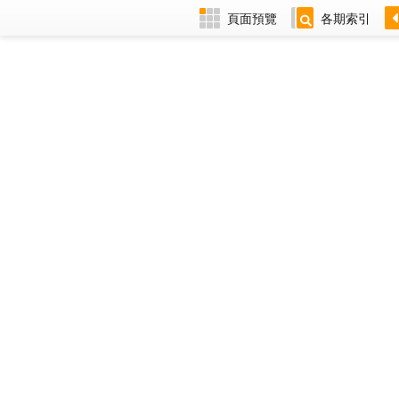
頁面預覽
各期索引