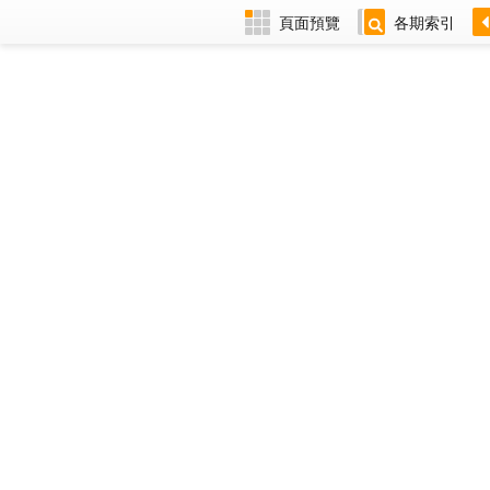
頁面預覽
各期索引