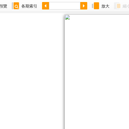
預覽
各期索引
放大
縮