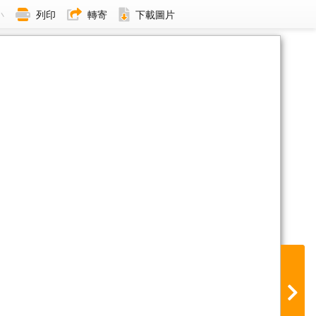
小
列印
轉寄
下載圖片