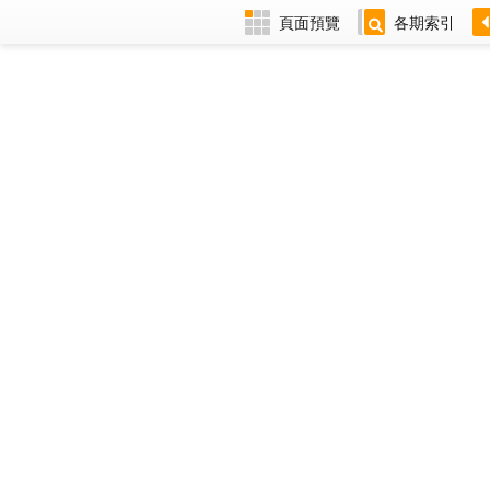
頁面預覽
各期索引