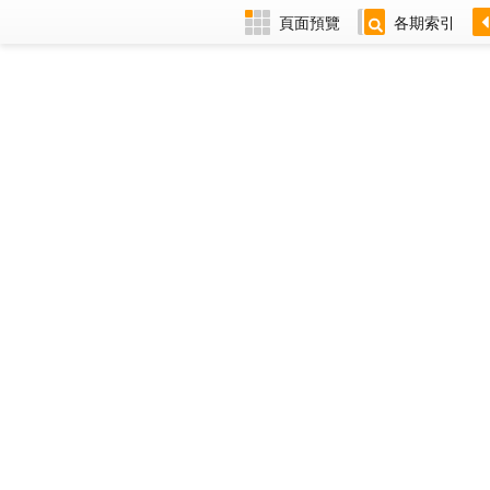
頁面預覽
各期索引