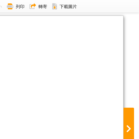
小
列印
轉寄
下載圖片