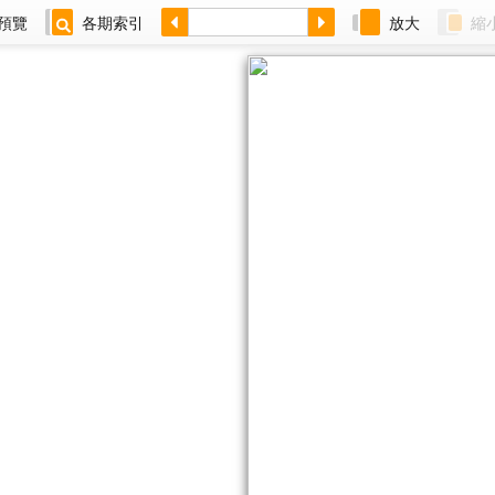
預覽
各期索引
放大
縮