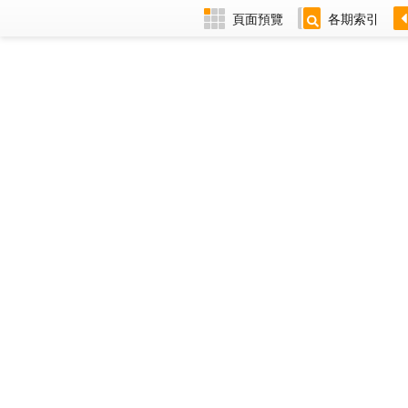
頁面預覽
各期索引