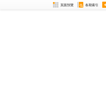
頁面預覽
各期索引