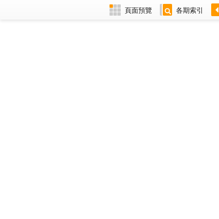
頁面預覽
各期索引