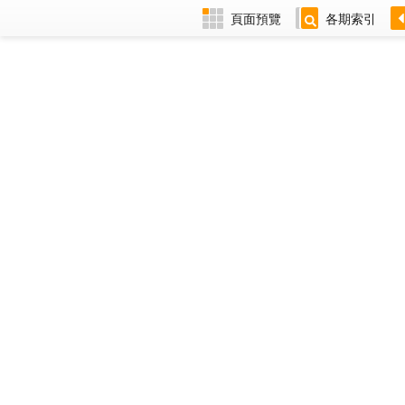
頁面預覽
各期索引