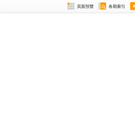
頁面預覽
各期索引