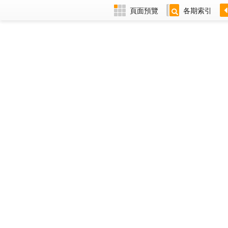
頁面預覽
各期索引