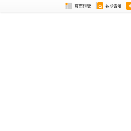
頁面預覽
各期索引