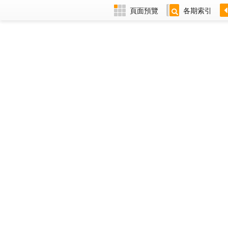
頁面預覽
各期索引