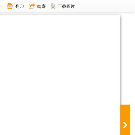
小
列印
轉寄
下載圖片