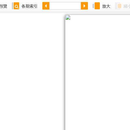
預覽
各期索引
放大
縮