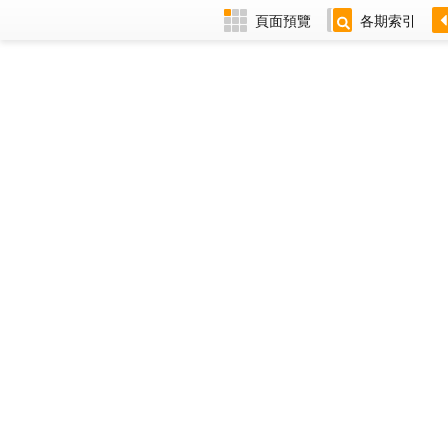
頁面預覽
各期索引