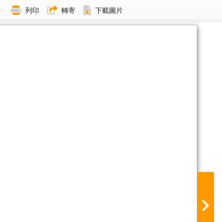
小
列印
轉寄
下載圖片