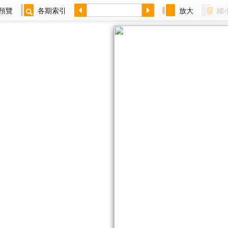
預覽
各期索引
放大
縮