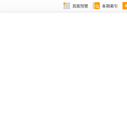
頁面預覽
各期索引