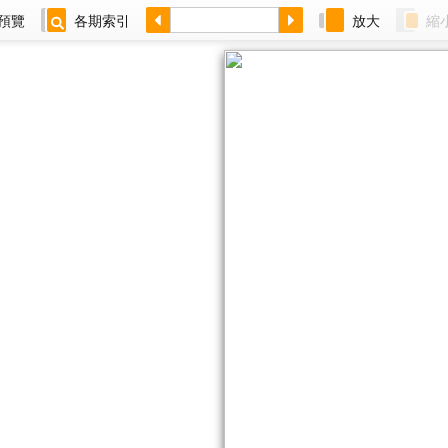
預覽
各期索引
放大
縮