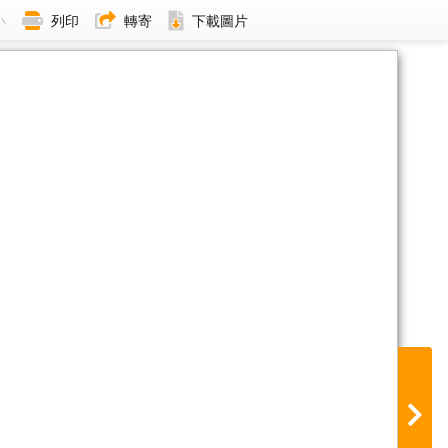
小
列印
轉寄
下載圖片