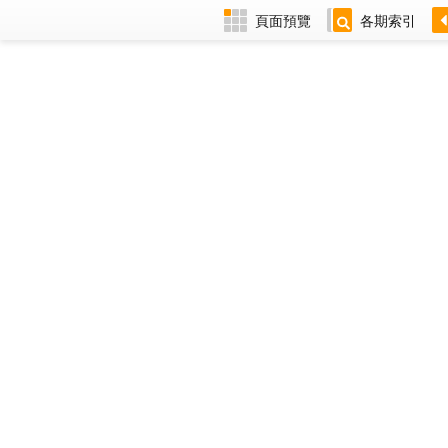
頁面預覽
各期索引