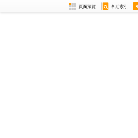
頁面預覽
各期索引