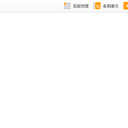
頁面預覽
各期索引