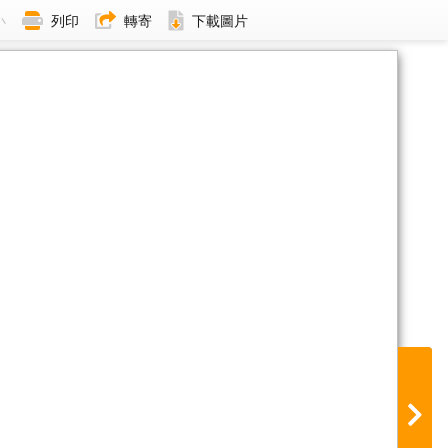
小
列印
轉寄
下載圖片