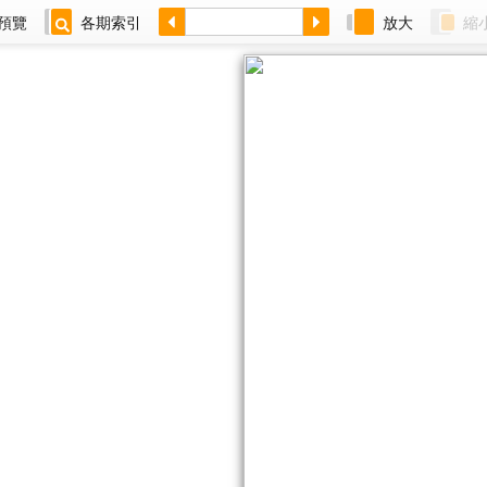
預覽
各期索引
放大
縮