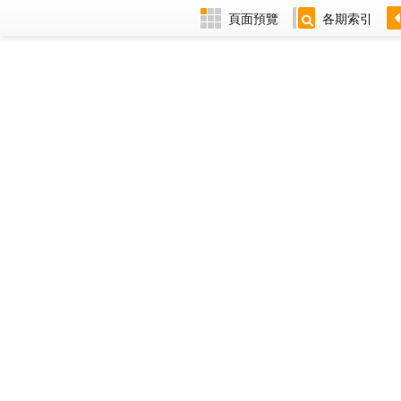
頁面預覽
各期索引