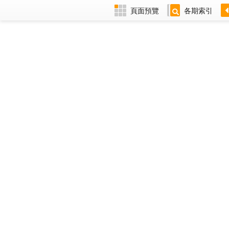
頁面預覽
各期索引