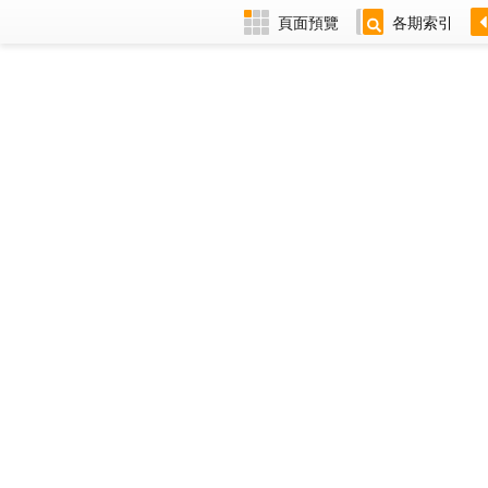
頁面預覽
各期索引