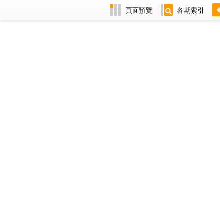
頁面預覽
各期索引