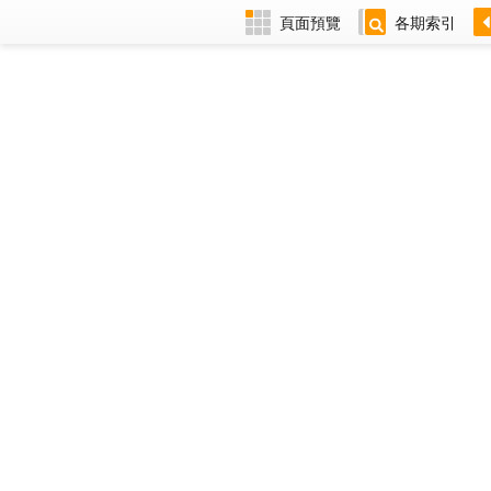
頁面預覽
各期索引