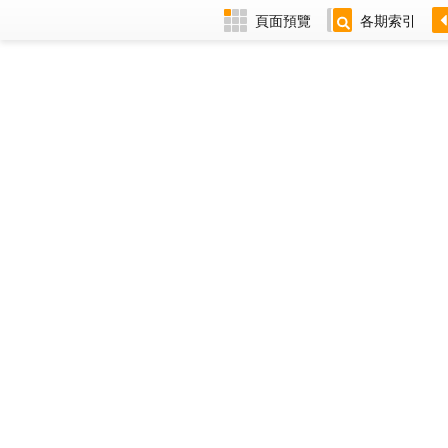
頁面預覽
各期索引