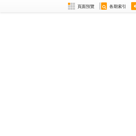
頁面預覽
各期索引