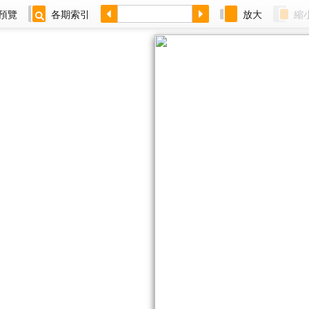
預覽
各期索引
放大
縮