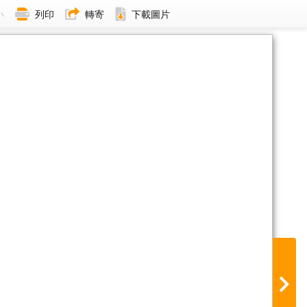
小
列印
轉寄
下載圖片